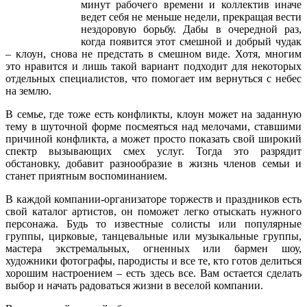
минут рабочего времени и коллектив иначе
ведет себя не меньше недели, прекращая вести
нездоровую борьбу. Дабы в очередной раз,
когда появится этот смешной и добрый чудак
– клоун, снова не предстать в смешном виде. Хотя, многим
это нравится и лишь такой вариант подходит для некоторых
отдельных специалистов, что помогает им вернуться с небес
на землю.
В семье, где тоже есть конфликты, клоун может на заданную
тему в шуточной форме посмеяться над мелочами, ставшими
причиной конфликта, а может просто показать свой широкий
спектр вызывающих смех услуг. Тогда это разрядит
обстановку, добавит разнообразие в жизнь членов семьи и
станет приятным воспоминанием.
В каждой компании-организаторе торжеств и праздников есть
свой каталог артистов, он поможет легко отыскать нужного
персонажа. Будь то известные солисты или популярные
группы, цирковые, танцевальные или музыкальные группы,
мастера экстремальных, огненных или бармен шоу,
художники фотографы, пародисты и все те, кто готов делиться
хорошим настроением – есть здесь все. Вам остается сделать
выбор и начать радоваться жизни в веселой компании.