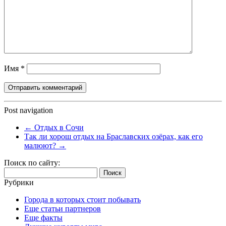
Имя
*
Post navigation
←
Отдых в Сочи
Так ли хорош отдых на Браславских озёрах, как его
малюют?
→
Поиск по сайту:
Найти:
Рубрики
Города в которых стоит побывать
Еще статьи партнеров
Еще факты