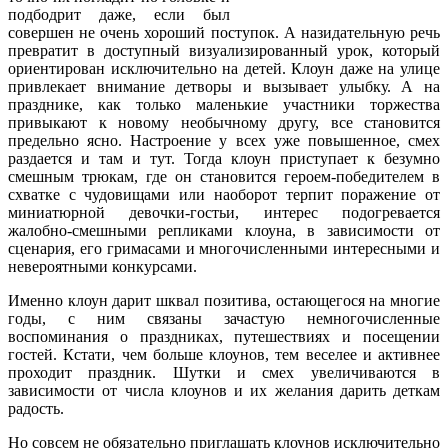
подбодрит даже, если был
совершен не очень хороший поступок. А назидательную речь
превратит в доступный визуализированный урок, который
ориентирован исключительно на детей. Клоун даже на улице
привлекает внимание детворы и вызывает улыбку. А на
празднике, как только маленькие участники торжества
привыкают к новому необычному другу, все становится
предельно ясно. Настроение у всех уже повышенное, смех
раздается и там и тут. Тогда клоун приступает к безумно
смешным трюкам, где он становится героем-победителем в
схватке с чудовищами или наоборот терпит поражение от
миниатюрной девочки-гостьи, интерес подогревается
жалобно-смешными репликами клоуна, в зависимости от
сценария, его гримасами и многочисленными интересными и
невероятными конкурсами.
Именно клоун дарит шквал позитива, остающегося на многие
годы, с ним связаны зачастую немногочисленные
воспоминания о праздниках, путешествиях и посещении
гостей. Кстати, чем больше клоунов, тем веселее и активнее
проходит праздник. Шутки и смех увеличиваются в
зависимости от числа клоунов и их желания дарить деткам
радость.
Но совсем не обязательно приглашать клоунов исключительно