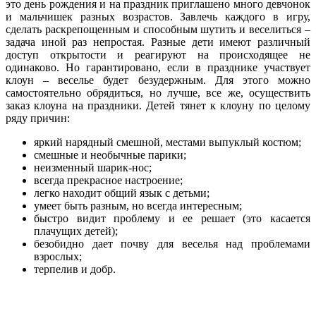
это день рождения и на праздник приглашено много девчонок
и мальчишек разных возрастов. Завлечь каждого в игру,
сделать раскрепощенным и способным шутить и веселиться –
задача иной раз непростая. Разные дети имеют различный
доступ открытости и реагируют на происходящее не
одинаково.
Но гарантировано, если в празднике участвует
клоун – веселье будет безудержным. Для этого можно
самостоятельно обрядиться, но лучше, все же, осуществить
заказ клоуна на праздники. Детей тянет к клоуну по целому
ряду причин:
яркий нарядный смешной, местами выпуклый костюм;
смешные и необычные парики;
неизменный шарик-нос;
всегда прекрасное настроение;
легко находит общий язык с детьми;
умеет быть разным, но всегда интересным;
быстро видит проблему и ее решает (это касается
плачущих детей);
безобидно дает почву для веселья над проблемами
взрослых;
терпелив и добр.