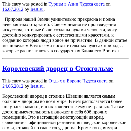
This entry was posted in
Туризм в Азии
Чудеса света
on
16.07.2012
by
Irest.su
.
Природа нашей Земли удивительно прекрасна и полна
невероятных открытий. Совсем немногие произведения
искусства, которые были созданы руками человека, могут
достойно конкурировать с естественными красотами, к
созданию которых люди вовсе не причастны. В данной статье
мы поведаем Вам о семи восхитительных чудесах природы,
которые располагаются в государствах Ближнего Востока.
Королевский дворец в Стокгольме
This entry was posted in
Отдых в Европе
Чудеса света
on
24.05.2012
by
Irest.su
.
Королевский дворец в столице Швеции является самым
большим дворцом во всём мире. В нём располагается более
полутысяч комнат, и в их количестве ему нет равных. Также
достопримечательность включает в себя 606 прочих
помещений. Это настоящий действующий дворец,
являющийся официальной резиденция шведской королевской
семьи, стоящей во главе государства. Кроме того, внутри