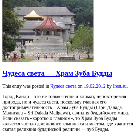
Чудеса света — Храм Зуба Будды
This entry was posted in
Чудеса света
on
19.02.2012
by
Irest.su
.
Город Канди – это не только теплый климат, неповторимая
природа, но и чудеса света, поскольку главная его
достопримечательность – Храм Зуба Будды (Шри-Далада-
Малигава – Sri Dalada Maligawa), святыня буддийского мира.
Если сказать «коротко о главном», то Храм Зуба Будды
является частью дворцового комплекса и местом, где хранится
святая реликвия буддийской религии — зуб Будды.