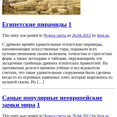
Египетские пирамиды
1
This entry was posted in
Чудеса света
on
26.04.2012
by
Irest.su
.
С древних времён удивительные египетские пирамиды,
напоминающие искусственные горы, поражали всех
путешественников своим величием, точностью и строгостью
форм, а также легендами и тайнами, окружающими эти
загадочные гробницы древних египетских правителей. На
протяжении долгого времени учёные и исследователи
считали, что такие удивительные сооружения были сделаны
когда-то из огромных каменных плит, которые вырезались из
цельной скалы. Их […]
Самые популярные неевропейские
замки мира
1
This entry was posted in
Чудеса света
on
20.04.2012
by
Irest.su
.