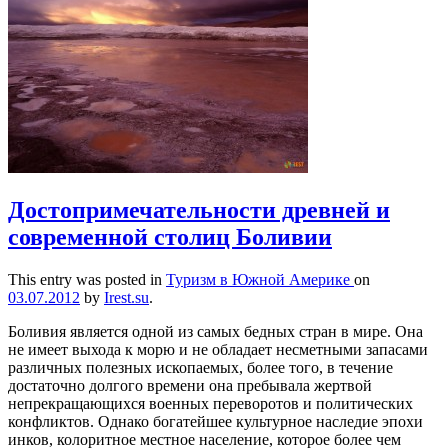
Достопримечательности древней и
современной столиц Боливии
This entry was posted in
Туризм в Южной Америке
on
03.07.2012
by
Irest.su
.
Боливия является одной из самых бедных стран в мире. Она
не имеет выхода к морю и не обладает несметными запасами
различных полезных ископаемых, более того, в течение
достаточно долгого времени она пребывала жертвой
непрекращающихся военных переворотов и политических
конфликтов. Однако богатейшее культурное наследие эпохи
инков, колоритное местное население, которое более чем