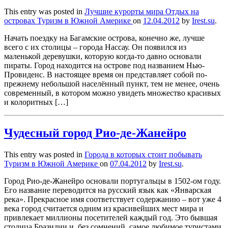
This entry was posted in
Лучшие курорты мира
Отдых на
островах
Туризм в Южной Америке
on
12.04.2012
by
Irest.su
.
Начать поездку на Багамские острова, конечно же, лучше
всего с их столицы – города Нассау. Он появился из
маленькой деревушки, которую когда-то давно основали
пираты. Город находится на острове под названием Нью-
Провиденс. В настоящее время он представляет собой по-
прежнему небольшой населённый пункт, тем не менее, очень
современный, в котором можно увидеть множество красивых
и колоритных […]
Чудесный город Рио-де-Жанейро
This entry was posted in
Города в которых стоит побывать
Туризм в Южной Америке
on
07.04.2012
by
Irest.su
.
Город Рио-де-Жанейро основали португальцы в 1502-ом году.
Его название переводится на русский язык как «Январская
река». Прекрасное имя соответствует содержанию – вот уже 4
века город считается одним из красивейших мест мира и
привлекает миллионы посетителей каждый год. Это бывшая
столица Бразилии и, без сомнений, самое любимое туристами