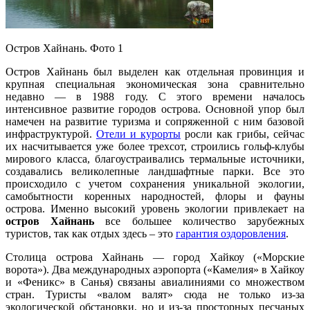
Остров Хайнань. Фото 1
Остров Хайнань был выделен как отдельная провинция и
крупная специальная экономическая зона сравнительно
недавно — в 1988 году. С этого времени началось
интенсивное развитие городов острова. Основной упор был
намечен на развитие туризма и сопряженной с ним базовой
инфраструктурой.
Отели и курорты
росли как грибы, сейчас
их насчитывается уже более трехсот, строились гольф-клубы
мирового класса, благоустраивались термальные источники,
создавались великолепные ландшафтные парки. Все это
происходило с учетом сохранения уникальной экологии,
самобытности коренных народностей, флоры и фауны
острова. Именно высокий уровень экологии привлекает на
остров Хайнань
все большее количество зарубежных
туристов, так как отдых здесь – это
гарантия оздоровления
.
Столица острова Хайнань — город Хайкоу («Морские
ворота»).
Два международных аэропорта («Камелия» в Хайкоу
и «Феникс» в Санья) связаны авиалиниями со множеством
стран. Туристы «валом валят» сюда не только из-за
экологической обстановки, но и из-за просторных песчаных