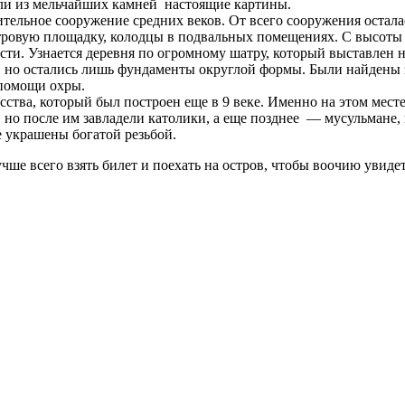
ли из мельчайших камней настоящие картины.
льное сооружение средних веков. От всего сооружения осталась 
мотровую площадку, колодцы в подвальных помещениях. С высоты
ти. Узнается деревня по огромному шатру, который выставлен н
а, но остались лишь фундаменты округлой формы. Были найдены 
 помощи охры.
сства, который был построен еще в 9 веке. Именно на этом мес
, но после им завладели католики, а еще позднее — мусульмане, 
е украшены богатой резьбой.
ше всего взять билет и поехать на остров, чтобы воочию увидет