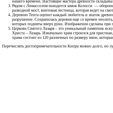
нашего времени. Настоящие мастера древности складыва
Рядом с Лимассолом находится замок Колосси — обороните
разводной мост, винтовая лестница, которая ведет на с
Деревню Тента оценит каждый любитель и знаток древнос
разрушение. Сохранилась деревня еще со времен неолит
которых подняты вверх руки. Изображения сделаны при
Церковь Святого Лазаря – это уникальный памятник иску
Христа – Лазарь. Изначально храм строился для христиан
храма состоит из 120 различных по размеру икон, которы
Перечислять достопримечательности Кипра можно долго, но луч