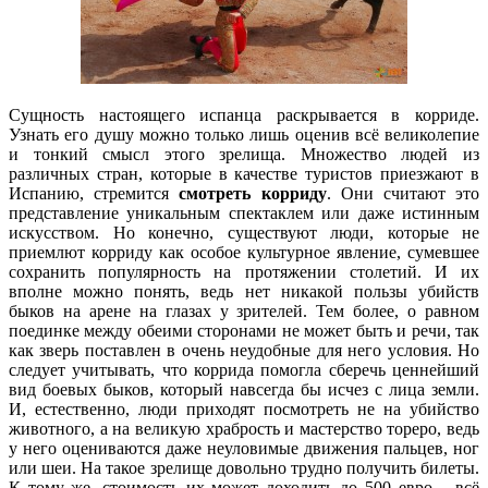
Сущность настоящего испанца раскрывается в корриде.
Узнать его душу можно только лишь оценив всё великолепие
и тонкий смысл этого зрелища. Множество людей из
различных стран, которые в качестве туристов приезжают в
Испанию, стремится
смотреть корриду
. Они считают это
представление уникальным спектаклем или даже истинным
искусством. Но конечно, существуют люди, которые не
приемлют корриду как особое культурное явление, сумевшее
сохранить популярность на протяжении столетий. И их
вполне можно понять, ведь нет никакой пользы убийств
быков на арене на глазах у зрителей. Тем более, о равном
поединке между обеими сторонами не может быть и речи, так
как зверь поставлен в очень неудобные для него условия. Но
следует учитывать, что коррида помогла сберечь ценнейший
вид боевых быков, который навсегда бы исчез с лица земли.
И, естественно, люди приходят посмотреть не на убийство
животного, а на великую храбрость и мастерство тореро, ведь
у него оцениваются даже неуловимые движения пальцев, ног
или шеи. На такое зрелище довольно трудно получить билеты.
К тому же, стоимость их может доходить до 500 евро – всё