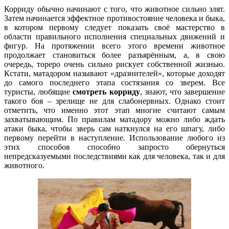
Корриду обычно начинают с того, что животное сильно злят.
Затем начинается эффектное противостояние человека и быка,
в котором первому следует показать своё мастерство в
области правильного исполнения специальных движений и
фигур. На протяжении всего этого времени животное
продолжает становиться более разъярённым, а, в свою
очередь, тореро очень сильно рискует собственной жизнью.
Кстати, матадором называют «дразнителей», которые доходят
до самого последнего этапа состязания со зверем. Все
туристы, любящие
смотреть корриду
, знают, что завершение
такого боя – зрелище не для слабонервных. Однако стоит
отметить, что именно этот этап многие считают самым
захватывающим. По правилам матадору можно либо ждать
атаки быка, чтобы зверь сам наткнулся на его шпагу, либо
первому перейти в наступление. Использование любого из
этих способов способно запросто обернуться
непредсказуемыми последствиями как для человека, так и для
животного.