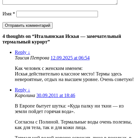
Имя
*
4 thoughts on “
Итальянская Искья — замечательный
термальный курорт
”
Reply
↓
Таисия Петрова
12.09.2025 at 06:54
Как человек с женским именем:
Искья действительно классное место! Термы здесь
невероятные, отдых на высшем уровне. Очень советую!
Reply
↓
Каролина
30.09.2011 at 18:46
В Европе бытует шутка: «Куда палку ни ткни — из
земли пойдет горячая вода».
Согласна с Полиной. Термальные воды очень полезны,
как для тела, так и для кожи лица.
Термальной водой хорошо освежать лицо в поездках, в