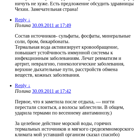
ничуть не хуже. Есть предложение обсудить здравницы
Чехии. Замечательная страна!
Reply
↓
Полина
30.09.2011 at 17:49
Состав источников- сульфаты, фосфаты, минеральные
соли, бром, бикарбонаты.
Термальная вода активизирует кровообращение,
повышает устойчивость иммунной системы к
инфекционным заболеваниям. Лечат ревматизм и
артрит, невралгию, гинекологические заболевания,
верхние дыхательные пути, расстройств обмена
веществ, кожных заболевания.
Reply
↓
Полина
30.09.2011 at 17:42
Первое, что я заметила после отдыха, — ногти
перестали слоиться, а волосы заблестели. В общем,
ударила термами по весеннему авитаминозу.)
За целебное действие морской воды, горячих
термальных источников и мягкого средиземноморского
климата мой уставший организм сказал спасибо)