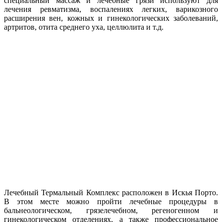
специальный массаж и лечебные грязи используют для
лечения ревматизма, воспалениях легких, варикозного
расширения вен, кожных и гинекологических заболеваний,
артритов, отита среднего уха, целлюлита и т.д.
Лечебный Термальный Комплекс расположен в Искья Порто.
В этом месте можно пройти лечебные процедуры в
бальнеологическом, грязелечебном, регеногенном и
гинекологическом отделениях, а также профессиональное