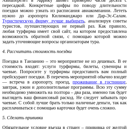
Авиаперелет в Африку займет примерно часов десять с
пересадкой. Конкретные цифры по поводу длительности
поездки можно узнать из расписания авиакомпании. Лететь
нужно до аэропорта Килиманджаро или Дар-Эс-Салам.
Туристическую фирму лучше выбирать
, анализируя советы
туристов, путешествующих не первый раз. Как правило,
любая турфирма имеет свой сайт, на котором предоставлена
возможность обратной связи, с помощью которой можно
задать уточняющие вопросы организаторам тура.
4. Рассчитать стоимость поездки
Поездка в Танзанию – это мероприятие не из дешевых. В ее
стоимость входят: услуги турфирмы, билеты, сувениры и
чаевые. Попросите у турфирмы предоставить вам полный
прейскурант поездки. В перечень мероприятий обычно входят
— встреча в аэропорту, проезд,
проживание в гостинице
,
завтрак, ужин и дополнительные программы. Всю эту сумму
необходимо умножить на полтора – два раза, именно так будет
выглядеть ваш финансовый расход. Не следует забывать про
чаевые. С собой лучше брать только наличные деньги, так как
расплачиваться с помощью карточки будет очень сложно.
5. Сделать прививки
Обязательное условие въезда в страну – прививка от желтой