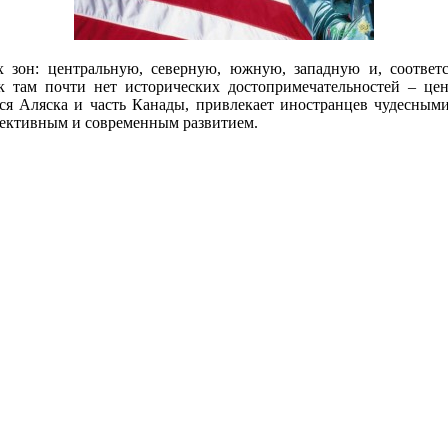
х зон: центральную, северную, южную, западную и, соответ
как там почти нет исторических достопримечательностей – ц
тся Аляска и часть Канады, привлекает иностранцев чудесны
пективным и современным развитием.