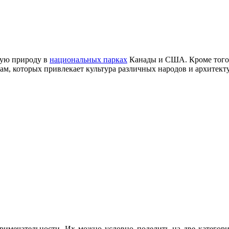
утую природу в
национальных парках
Канады и США. Кроме того, 
там, которых привлекает культура различных народов и архитек
имечательности. Их можно условно поделить на две категори