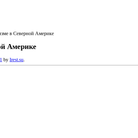
изме в Северной Америке
ой Америке
1
by
Irest.su
.