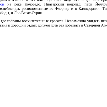
ьон
на реке Колорадо, Ниагарский водопад, парк Йеллоу
 Диснейленды, расположенные во Флориде и в Калифорнии. Т
ободы, и Лас-Вегас-Стрип.
то, где собраны восхитительные красоты. Невозможно увидеть ни
твия и хороший отдых должен хоть раз побывать в Северной Ам