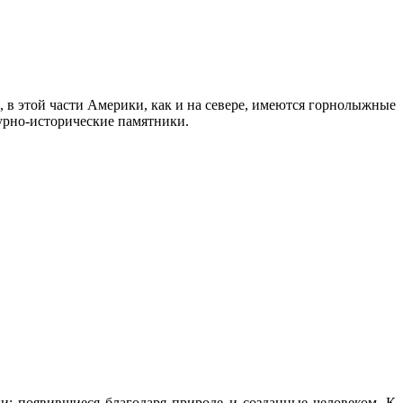
в этой части Америки, как и на севере, имеются горнолыжные
турно-исторические памятники.
и: появившиеся благодаря природе и созданные человеком. К