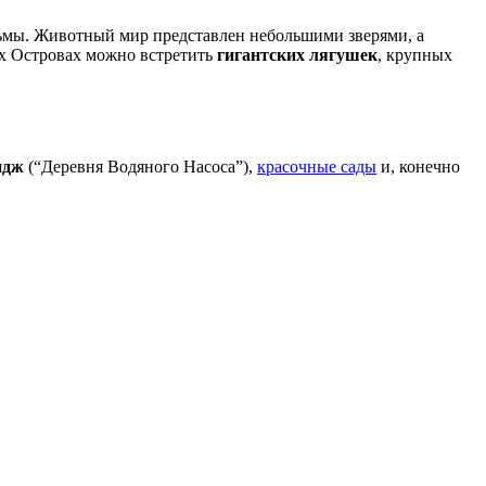
альмы. Животный мир представлен небольшими зверями, а
ых Островах можно встретить
гигантских лягушек
, крупных
идж
(“Деревня Водяного Насоса”),
красочные сады
и, конечно