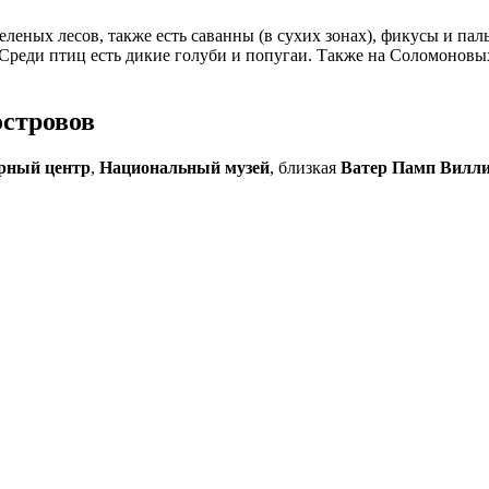
еленых лесов, также есть саванны (в сухих зонах), фикусы и п
Среди птиц есть дикие голуби и попугаи. Также на Соломонов
стровов
рный центр
,
Национальный музей
, близкая
Ватер Памп Вилл