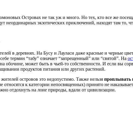
моновых Островах не так уж и много. Но тех, кто все же посеща
ут неординарных экзотических приключений, находят там то, ч
в
елей в деревнях. На Бусу и Лауласи даже красные и черные цвета
о себе термин “табу” означает “запрещенный” или “святой”. На
ос
на обочине, может быть в чьей-то собственности. И если вы сорв
ращивании продуктов питания или других растений.
я жителей островов это недопустимо. Также нельзя
проплывать 
 относятся к категории непосвященных) принято не наказывает з
жно отдохнуть на лоне природы, вдали от цивилизации.