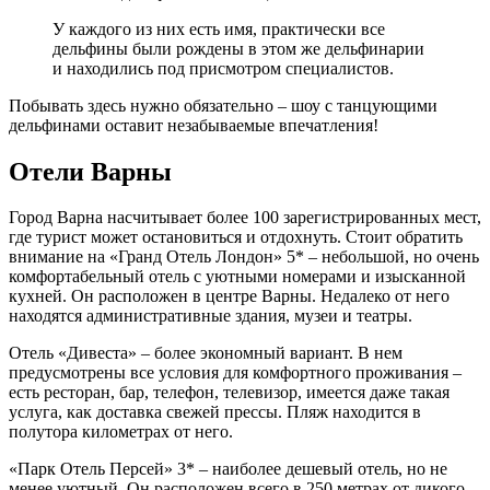
У каждого из них есть имя, практически все
дельфины были рождены в этом же дельфинарии
и находились под присмотром специалистов.
Побывать здесь нужно обязательно – шоу с танцующими
дельфинами оставит незабываемые впечатления!
Отели Варны
Город Варна насчитывает более 100 зарегистрированных мест,
где турист может остановиться и отдохнуть. Стоит обратить
внимание на «Гранд Отель Лондон» 5* – небольшой, но очень
комфортабельный отель с уютными номерами и изысканной
кухней. Он расположен в центре Варны. Недалеко от него
находятся административные здания, музеи и театры.
Отель «Дивеста» – более экономный вариант. В нем
предусмотрены все условия для комфортного проживания –
есть ресторан, бар, телефон, телевизор, имеется даже такая
услуга, как доставка свежей прессы. Пляж находится в
полутора километрах от него.
«Парк Отель Персей» 3* – наиболее дешевый отель, но не
менее уютный. Он расположен всего в 250 метрах от дикого