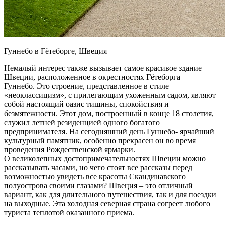
Гуннебо в Гётеборге, Швеция
Немалый интерес также вызывает самое красивое здание
Швеции, расположенное в окрестностях Гётеборга —
Гуннебо. Это строение, представленное в стиле
«неоклассицизм», с прилегающим ухоженным садом, являют
собой настоящий оазис тишины, спокойствия и
безмятежности. Этот дом, построенный в конце 18 столетия,
служил летней резиденцией одного богатого
предпринимателя. На сегодняшний день Гуннебо- ярчайший
культурный памятник, особенно прекрасен он во время
проведения Рождественской ярмарки.
О великолепных достопримечательностях Швеции можно
рассказывать часами, но чего стоят все рассказы перед
возможностью увидеть все красоты Скандинавского
полуострова своими глазами? Швеция – это отличный
вариант, как для длительного путешествия, так и для поездки
на выходные. Эта холодная северная страна согреет любого
туриста теплотой оказанного приема.