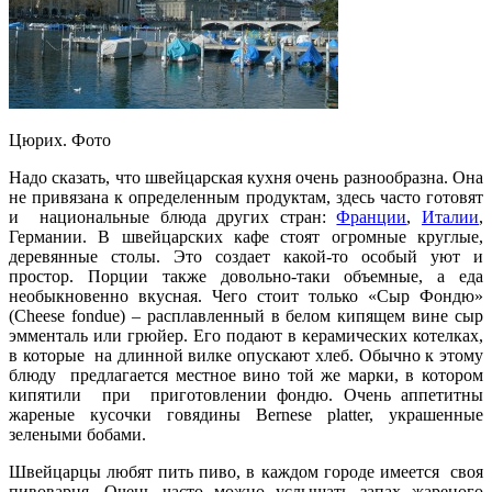
Цюрих. Фото
Надо сказать, что швейцарская кухня очень разнообразна. Она
не привязана к определенным продуктам, здесь часто готовят
и национальные блюда других стран:
Франции
,
Италии
,
Германии. В швейцарских кафе стоят огромные круглые,
деревянные столы. Это создает какой-то особый уют и
простор. Порции также довольно-таки объемные, а еда
необыкновенно вкусная. Чего стоит только «Сыр Фондю»
(Cheese fondue) – расплавленный в белом кипящем вине сыр
эмменталь или грюйер. Его подают в керамических котелках,
в которые на длинной вилке опускают хлеб. Обычно к этому
блюду предлагается местное вино той же марки, в котором
кипятили при приготовлении фондю. Очень аппетитны
жареные кусочки говядины Bernese platter, украшенные
зелеными бобами.
Швейцарцы любят пить пиво, в каждом городе имеется своя
пивоварня. Очень часто можно услышать запах жареного