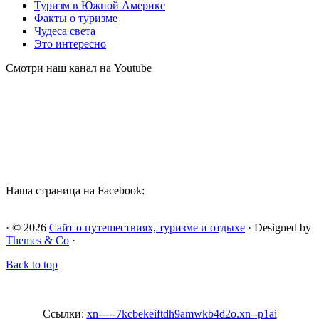
Туризм в Южной Америке
Факты о туризме
Чудеса света
Это интересно
Смотри наш канал на Youtube
Наша страница на Facebook:
· © 2026
Сайт о путешествиях, туризме и отдыхе
· Designed by
Themes & Co
·
Back to top
Ссылки:
xn-----7kcbekeiftdh9amwkb4d2o.xn--p1ai