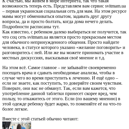
К счастью, мы живем в мире интернета, так что такая
возможность теперь есть. Представляем вам сервис svitmam.ua
– первая украинская социальная сеть для мам. На этом ресурсе
мамы могут обмениваться опытом, задавать друг другу
вопросы, да и просто болтать, когда дома нечего делать.
Подробности расписаны тут
.
Как известно, с ребенком далеко выбираться не получится, так
что соц сеть svitmam.ua является просто прекрасным местом
для обычного непринужденного общения. Просто найдите
человека, в статусе которого указано «желание поговорить» и
разговоритесь с ней. Или же вы можете принимать участие в
местных дискуссиях, высказывая своё мнение и т.д.
На этом всё. Самое главное – не забывайте своевременно
посещать врача и сдавать необходимые анализы, чтобы в
случае чего во время приступить к лечению. И ещё одно –
если не знаете, как поступить, то доверяйте своим чувствам.
Поверьте, они вас не обманут. Так, если вам кажется, что
употребление данной таблетки принесет скорее вред, чем
пользу, то откажитесь от этого. Если (по вашему мнению) в
этой одежде ребенку будет жарко, то поменяйте её на что-то
более легкое.
Вместе с этой статьей обычно читают: