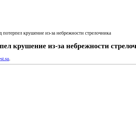
зд потерпел крушение из-за небрежности стрелочника
рпел крушение из-за небрежности стрело
est.su
.