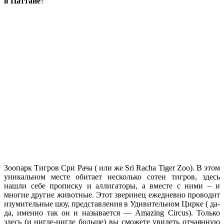
в Паттайе
?
Зоопарк Тигров Сри Рача ( или же Sri Racha Tiger Zoo). В этом
уникальном месте обитает несколько сотен тигров, здесь
нашли себе прописку и аллигаторы, а вместе с ними – и
многие другие животные. Этот зверинец ежедневно проводит
изумительные шоу, представления в Удивительном Цирке ( да-
да, именно так он и называется — Amazing Circus). Только
здесь (и нигде-нигде больше) вы сможете увидеть отчаянную