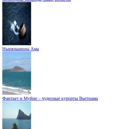
Ныряльщицы Ама
Фантьет и Муйне – чудесные курорты Вьетнама