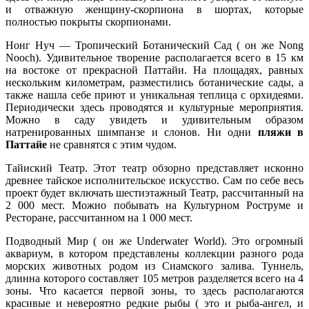
и отважную женщину-скорпиона в шортах, которые
полностью покрыты скорпионами.
Нонг Нуч — Тропический Ботанический Сад ( он же Nong
Nooch). Удивительное творение располагается всего в 15 км
на востоке от прекрасной Паттайи. На площадях, равных
нескольким километрам, разместились ботанические сады, а
также нашла себе приют и уникальная теплица с орхидеями.
Периодически здесь проводятся и культурные мероприятия.
Можно в саду увидеть и удивительным образом
натренированных шимпанзе и слонов. Ни одни
пляжи в
Паттайе
не сравнятся с этим чудом.
Тайиский Театр. Этот театр обзорно представляет исконно
древнее тайское исполнительское искусство. Сам по себе весь
проект будет включать шестиэтажный Театр, рассчитанный на
2 000 мест. Можно побывать на Культурном Роструме и
Ресторане, рассчитанном на 1 000 мест.
Подводный Мир ( он же Underwater World). Это огромный
аквариум, в котором представлены коллекции разного рода
морских животных родом из Сиамского залива. Туннель,
длинна которого составляет 105 метров разделяется всего на 4
зоны. Что касается первой зоны, то здесь располагаются
красивые и невероятно редкие рыбы ( это и рыба-ангел, и