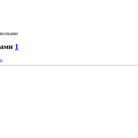
 волками
ками
1
su
.