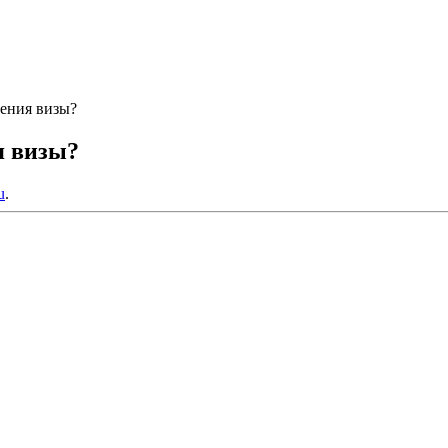
ения визы?
я визы?
u
.