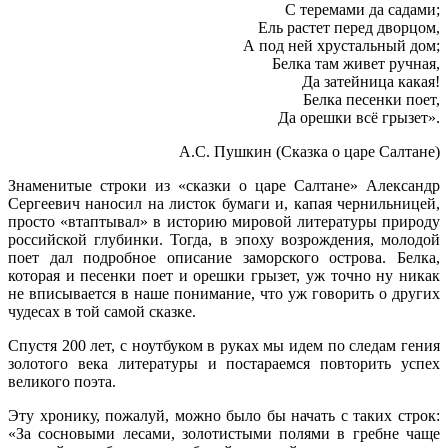
С теремами да садами;
Ель растет перед дворцом,
А под ней хрустальный дом;
Белка там живет ручная,
Да затейница какая!
Белка песенки поет,
Да орешки всё грызет».
А.С. Пушкин (Сказка о царе Салтане)
Знаменитые строки из «сказки о царе Салтане» Александр
Сергеевич наносил на листок бумаги и, капая чернильницей,
просто «втаптывал» в историю мировой литературы природу
российской глубинки. Тогда, в эпоху возрождения, молодой
поет дал подробное описание заморского острова. Белка,
которая и песенки поет и орешки грызет, уж точно ну никак
не вписывается в наше понимание, что уж говорить о других
чудесах в той самой сказке.
Спустя 200 лет, с ноутбуком в руках мы идем по следам гения
золотого века литературы и постараемся повторить успех
великого поэта.
Эту хронику, пожалуй, можно было бы начать с таких строк:
«За сосновыми лесами, золотистыми полями в гребне чаще