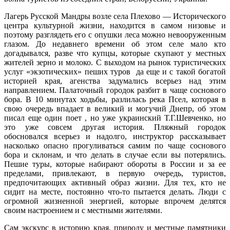
Лагерь Русской Мандры возле села Плехово — Исторического
центра культурной жизни, находится в самом низовье и
поэтому разглядеть его с опушки леса можно невооруженным
глазом. До недавнего времени об этом селе мало кто
догадывался, разве что купцы, которые скупают у местных
жителей зерно и молоко. С выходом на рынок туристических
услуг «экзотических» пеших туров да еще и с такой богатой
историей края, агенства задумались всерьез над этим
направлением. Палаточный городок разбит в чаще соснового
бора. В 10 минутах ходьбы, разлилась река Псел, которая в
свою очередь впадает в великий и могучий Днепр, об этом
писал еще один поет , но уже украинский Т.Г.Шевченко, но
это уже совсем другая история. Пляжный городок
обосновался всерьез и надолго, инструктор рассказывает
насколько опасно прогуливаться самим по чаще соснового
бора и склонам, и что делать в случае если вы потерялись.
Пешие туры, которые набирают обороты в России и за ее
пределами, привлекают, в первую очередь, туристов,
предпочитающих активный образ жизни. Для тех, кто не
сидит на месте, постоянно что-то пытается делать. Люди с
огромной жизненной энергией, которые впрочем делятся
своим настроением и с местными жителями.
Сам экскурс в историю края, природу и местные памятники