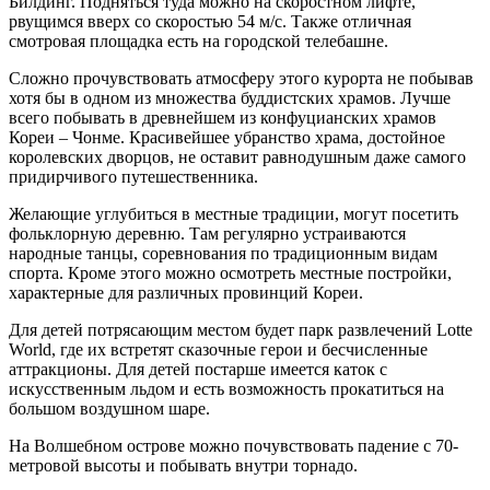
Билдинг. Подняться туда можно на скоростном лифте,
рвущимся вверх со скоростью 54 м/с. Также отличная
смотровая площадка есть на городской телебашне.
Сложно прочувствовать атмосферу этого курорта не побывав
хотя бы в одном из множества буддистских храмов. Лучше
всего побывать в древнейшем из конфуцианских храмов
Кореи – Чонме. Красивейшее убранство храма, достойное
королевских дворцов, не оставит равнодушным даже самого
придирчивого путешественника.
Желающие углубиться в местные традиции, могут посетить
фольклорную деревню. Там регулярно устраиваются
народные танцы, соревнования по традиционным видам
спорта. Кроме этого можно осмотреть местные постройки,
характерные для различных провинций Кореи.
Для детей потрясающим местом будет парк развлечений Lotte
World, где их встретят сказочные герои и бесчисленные
аттракционы. Для детей постарше имеется каток с
искусственным льдом и есть возможность прокатиться на
большом воздушном шаре.
На Волшебном острове можно почувствовать падение с 70-
метровой высоты и побывать внутри торнадо.