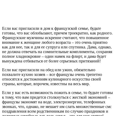
Если вас пригласили в дом к французской семье, будьте
готовы, что вас облобызают, причем троекратно, как родного.
Французские мужчины искренне считают, что повышенное
внимание к женщине любого возраста – это очень приятно
как для нее, так и для ее супруга или спутника. Дама, однако,
не должна отвечать на сомнительные комплименты, сохраняя
полное хладнокровие – один намек на флирт, и дама будет
вынуждена отбиваться от более серьезных притязаний!
Если вас пригласили на обед или ужин, обязательно
похвалите кухню хозяев – все французы очень трепетно
относятся к достижениям кулинарного искусства своей
страны, которые, впрочем, известны на весь мир.
Если у вас есть возможность пожить в семье, то будьте готовы
к тому, что вам придется столкнуться с жесткой экономией –
французы экономят на воде, электроэнергии, телефонных
звонках, что, однако, не мешает им слать множественные смс
поздравления
всем родственникам по случаю праздников и
значимых семейных дат, ведь семья – это для них святое!