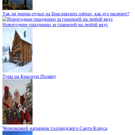
Так ли хорош отдых на Браславских озёрах, как его малюют?
Новогодние праздники за границей на любой вкус
Туры на Красную Поляну
Чернокожий напарник голландского Санта Клауса