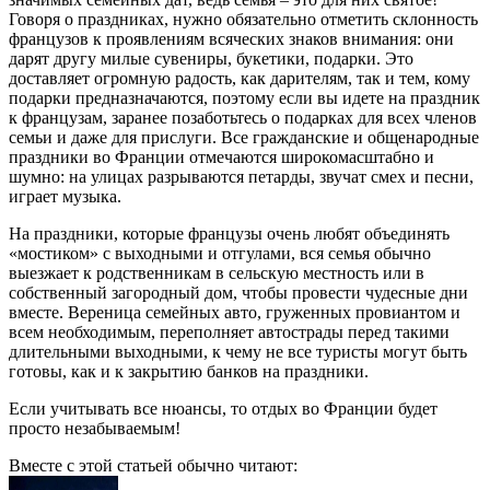
Говоря о праздниках, нужно обязательно отметить склонность
французов к проявлениям всяческих знаков внимания: они
дарят другу милые сувениры, букетики, подарки. Это
доставляет огромную радость, как дарителям, так и тем, кому
подарки предназначаются, поэтому если вы идете на праздник
к французам, заранее позаботьтесь о подарках для всех членов
семьи и даже для прислуги. Все гражданские и общенародные
праздники во Франции отмечаются широкомасштабно и
шумно: на улицах разрываются петарды, звучат смех и песни,
играет музыка.
На праздники, которые французы очень любят объединять
«мостиком» с выходными и отгулами, вся семья обычно
выезжает к родственникам в сельскую местность или в
собственный загородный дом, чтобы провести чудесные дни
вместе. Вереница семейных авто, груженных провиантом и
всем необходимым, переполняет автострады перед такими
длительными выходными, к чему не все туристы могут быть
готовы, как и к закрытию банков на праздники.
Если учитывать все нюансы, то отдых во Франции будет
просто незабываемым!
Вместе с этой статьей обычно читают: