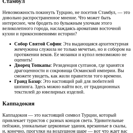
Стамбул
Невозможность покинуть Турцию, не посетив Стамбул, — это
довольно распространенное мнение. Что может быть
интереснее, чем бродить по булыжным улочкам этого
великолепного города, наслаждаясь ароматами восточной
кухни и прикосновениями истории?
Собор Святой Софии
: Эта выдающаяся архитектурная
жемчужина служила не только мечетью, но и собором на
протяжении веков. Ее мозаики и купол невозможно не
оценить!
Дворец Топкапы
: Резиденция султанов, где хранятся
драгоценности и сокровища Османской империи. Вы
сможете увидеть, как жили правители того времени.
Гранд Базар
: Это настоящий рай для любителей
шопинга. Здесь можно найти все, от традиционных
текстилей до ювелирных изделий.
Каппадокия
Каппадокия — это настоящий символ Турции, который
привлекает туристов с разных концов света. Удивительные
пейзажи, уникальные церковные здания, врезанные в скалы,
и, конечно, прогулки на воздушном шаре — вот что ждет вас