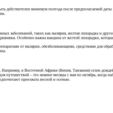
быть действителен минимум полгода после предполагаемой даты 
ни.
ных заболеваний, таких как малярия, желтая лихорадка и други
прививки. Особенно важна вакцина от желтой лихорадки, которая 
препаратами от малярии, обезболивающими, средствами для обраб
оны.
. Например, в Восточной Африке (Кения, Танзания) сезон дождей
 путешествий – это зимние месяцы с мая по октябрь, когда наб
редпочитают приезжать весной и осенью.