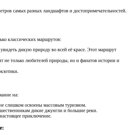
етров самых разных ландшафтов и достопримечательностей.
ько классических маршрутов:
видеть дикую природу во всей её красе. Этот маршрут
 не только любителей природы, но и фанатов истории и
экзотики.
мание на:
а не слишком освоены массовым туризмом.
шественникам дикие джунгли и большие реки.
 настоящее приключение.
е: