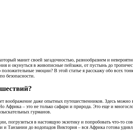
который манит своей загадочностью, разнообразием и невероятн
ния и окунуться в живописные пейзажи, от пустынь до тропичес
 положительные эмоции? В этой статье я расскажу обо всех тон
по безопасности.
ешествий?
жает воображение даже опытных путешественников. Здесь можно
. Но Африка – это не только сафари и природа. Это еще и много
 взыскательных гурманов.
и, погрузиться в настоящую экзотику и попробовать что-то сов
и и Танзании до водопадов Виктория – вся Африка готова удивл