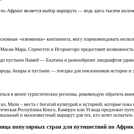
по Африке является выбор маршрута — ведь здесь тысячи килом
основные «изюминки» континента, могу порекомендовать нескол
асаи-Мара, Серенгети и Нгоронгоро предоставят возможность у
до пустыни Намиб — Екатина и разнообразие ландшафтов удивит
рода, базары и пустыни — поездка для поклонников истории и 
иться в менее туристические регионы, рекомендую обратить вни
ал, Мали – места с богатой культурой и историей, которые пок
ическая Республика Конго, Камерун или Уганда предложат путе
кальный и малоизвестный маршрут для тех, кто хочет испытать
лица популярных стран для путешествий по Африк