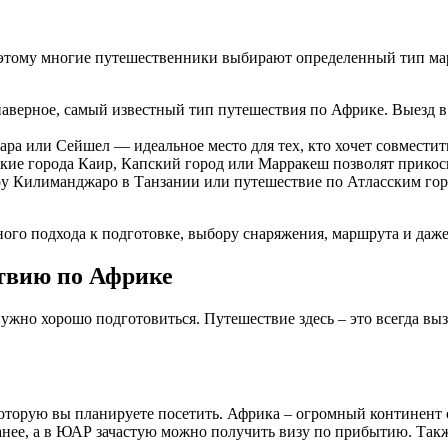
этому многие путешественники выбирают определенный тип мар
наверное, самый известный тип путешествия по Африке. Выезд 
а или Сейшел — идеальное место для тех, кто хочет совместит
ие города Каир, Капский город или Марракеш позволят прикосн
у Килиманджаро в Танзании или путешествие по Атласским гор
ого подхода к подготовке, выбору снаряжения, маршрута и даже
твию по Африке
ужно хорошо подготовиться. Путешествие здесь – это всегда выз
оторую вы планируете посетить. Африка – огромный континент с
анее, а в ЮАР зачастую можно получить визу по прибытию. Так