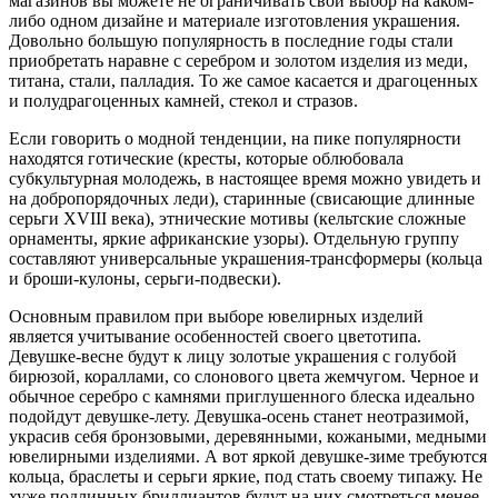
магазинов вы можете не ограничивать свой выбор на каком-
либо одном дизайне и материале изготовления украшения.
Довольно большую популярность в последние годы стали
приобретать наравне с серебром и золотом изделия из меди,
титана, стали, палладия. То же самое касается и драгоценных
и полудрагоценных камней, стекол и стразов.
Если говорить о модной тенденции, на пике популярности
находятся готические (кресты, которые облюбовала
субкультурная молодежь, в настоящее время можно увидеть и
на добропорядочных леди), старинные (свисающие длинные
серьги XVIII века), этнические мотивы (кельтские сложные
орнаменты, яркие африканские узоры). Отдельную группу
составляют универсальные украшения-трансформеры (кольца
и броши-кулоны, серьги-подвески).
Основным правилом при выборе ювелирных изделий
является учитывание особенностей своего цветотипа.
Девушке-весне будут к лицу золотые украшения с голубой
бирюзой, кораллами, со слонового цвета жемчугом. Черное и
обычное серебро с камнями приглушенного блеска идеально
подойдут девушке-лету. Девушка-осень станет неотразимой,
украсив себя бронзовыми, деревянными, кожаными, медными
ювелирными изделиями. А вот яркой девушке-зиме требуются
кольца, браслеты и серьги яркие, под стать своему типажу. Не
хуже подлинных бриллиантов будут на них смотреться менее