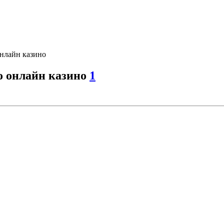
нлайн казино
о онлайн казино
1