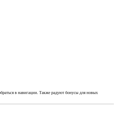
браться в навигации. Также радуют бонусы для новых