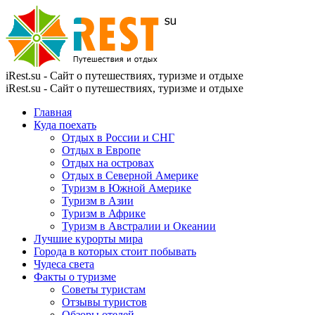
iRest.su - Сайт о путешествиях, туризме и отдыхе
iRest.su - Сайт о путешествиях, туризме и отдыхе
Главная
Куда поехать
Отдых в России и СНГ
Отдых в Европе
Отдых на островах
Отдых в Северной Америке
Туризм в Южной Америке
Туризм в Азии
Туризм в Африке
Туризм в Австралии и Океании
Лучшие курорты мира
Города в которых стоит побывать
Чудеса света
Факты о туризме
Советы туристам
Отзывы туристов
Обзоры отелей