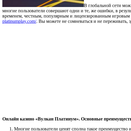
В глобальной сети мож
многие пользователи совершают одни и те, же ошибки, в резул
временем, честным, популярным и лицензированным игровым п
platinumplay.com/
. Вы можете не сомневаться и не переживать, 
Онлайн казино «Вулкан Платинум». Основные преимуществ
Многие пользователи ценят сполна такое преимущество иг