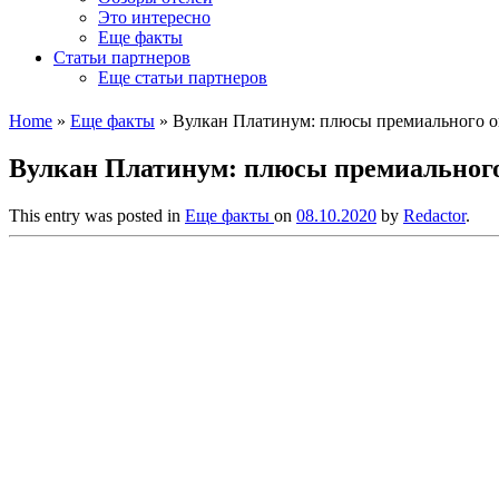
Это интересно
Еще факты
Статьи партнеров
Еще статьи партнеров
Home
»
Еще факты
»
Вулкан Платинум: плюсы премиального о
Вулкан Платинум: плюсы премиальног
This entry was posted in
Еще факты
on
08.10.2020
by
Redactor
.