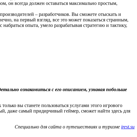
ом, он всегда должен оставаться максимально простым,
 производителей – разработчиков. Вы сможете отыскать и
ечно, на первый взгляд, все это может показаться странным,
 набраться опыта, умело разрабатывая стратегию и тактику,
етально ознакомиться с его описанием, узнавая побольше
только вы станете пользоваться услугами этого игрового
дый, даже самый придирчивый геймер, сможет найти здесь для
Специально для сайта о путешествиях и туризме
irest.su