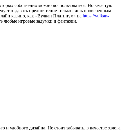
оторых собственно можно воспользоваться. Но зачастую
ледует отдавать предпочтение только лишь проверенным
нлайн казино, как «Вулкан Платинум» на
https://vulkan-
ать любые игровые задумки и фантазии.
 и удобного дизайна. Не стоит забывать, в качестве залога