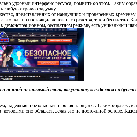
льно удобный интерфейс ресурса, помните об этом. Таким образ
ть любую игровую задумку.
ножество, представленных от наилучших и проверенных временем
 это, как на настоящие денежные средства, так и бесплатно. Кон
у в демонстрационном, бесплатном режиме, есть уникальный шанс
 или иной незнакомый слот, то учтите, всегда можно будет д
 надежная и безопасная игровая площадка. Таким образом, как 
, которыми оно обладает, делая это на постоянной основе. Каж