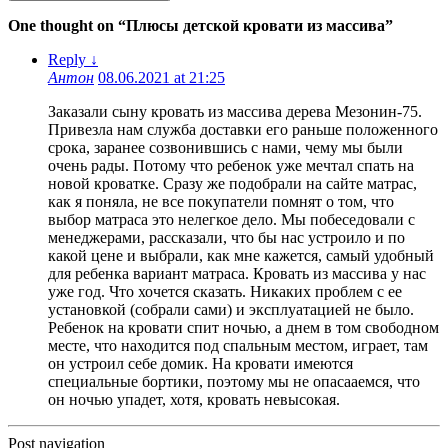
One thought on “
Плюсы детской кровати из массива
”
Reply
↓
Антон
08.06.2021 at 21:25
Заказали сыну кровать из массива дерева Мезонин-75.
Привезла нам служба доставки его раньше положенного
срока, заранее созвонившись с нами, чему мы были
очень рады. Потому что ребенок уже мечтал спать на
новой кроватке. Сразу же подобрали на сайте матрас,
как я поняла, не все покупатели помнят о том, что
выбор матраса это нелегкое дело. Мы побеседовали с
менеджерами, рассказали, что бы нас устроило и по
какой цене и выбрали, как мне кажется, самый удобный
для ребенка вариант матраса. Кровать из массива у нас
уже год. Что хочется сказать. Никаких проблем с ее
установкой (собрали сами) и эксплуатацией не было.
Ребенок на кровати спит ночью, а днем в том свободном
месте, что находится под спальным местом, играет, там
он устроил себе домик. На кровати имеются
специальные бортики, поэтому мы не опасааемся, что
он ночью упадет, хотя, кровать невысокая.
Post navigation