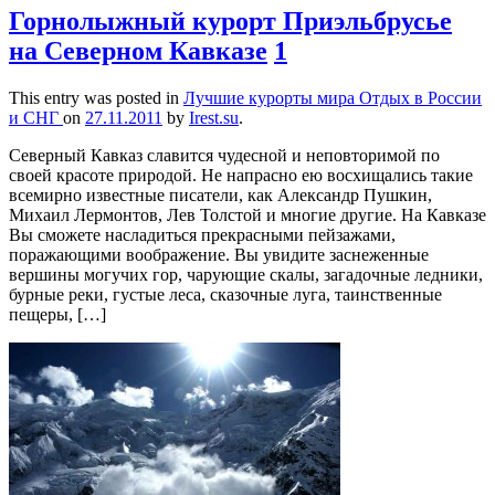
Горнолыжный курорт Приэльбрусье
на Северном Кавказе
1
This entry was posted in
Лучшие курорты мира
Отдых в России
и СНГ
on
27.11.2011
by
Irest.su
.
Северный Кавказ славится чудесной и неповторимой по
своей красоте природой. Не напрасно ею восхищались такие
всемирно известные писатели, как Александр Пушкин,
Михаил Лермонтов, Лев Толстой и многие другие. На Кавказе
Вы сможете насладиться прекрасными пейзажами,
поражающими воображение. Вы увидите заснеженные
вершины могучих гор, чарующие скалы, загадочные ледники,
бурные реки, густые леса, сказочные луга, таинственные
пещеры, […]