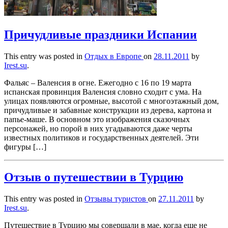
Причудливые праздники Испании
This entry was posted in
Отдых в Европе
on
28.11.2011
by
Irest.su
.
Фальяс – Валенсия в огне. Ежегодно с 16 по 19 марта
испанская провинция Валенсия словно сходит с ума. На
улицах появляются огромные, высотой с многоэтажный дом,
причудливые и забавные конструкции из дерева, картона и
папье-маше. В основном это изображения сказочных
персонажей, но порой в них угадываются даже черты
известных политиков и государственных деятелей. Эти
фигуры […]
Отзыв о путешествии в Турцию
This entry was posted in
Отзывы туристов
on
27.11.2011
by
Irest.su
.
Путешествие в Турцию мы совершали в мае, когда еще не