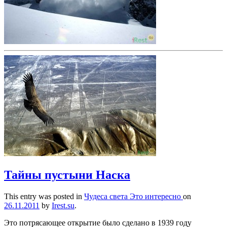
Тайны пустыни Наска
This entry was posted in
Чудеса света
Это интересно
on
26.11.2011
by
Irest.su
.
Это потрясающее открытие было сделано в 1939 году