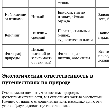
мешок
Бинокль, гид по
Наблюдение
Запов
Низкий
птицам, тёмная
за птицами
леса, 
одежда
Палатка, спальный
Низкий –
Нацио
Кемпинг
мешок,
средний
парки,
туристическая плита
Низкий –
Все т
Фотография
высокий (в
Фотоаппарат,
приро
природы
зависимости
штатив, объективы
локац
от техники)
Экологическая ответственность в
путешествиях по природе
Очень важно помнить, что посещая природные
достопримечательности, мы становимся частью экосистемы.
Именно от нашего отношения зависит, насколько долго эти
уголки будут радовать путешественников.