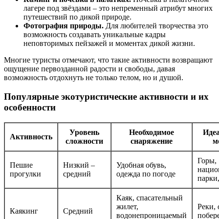
лагере под звёздами – это непременный атрибут многих
путешествий по дикой природе.
Фотография природы.
Для любителей творчества это
возможность создавать уникальные кадры
неповторимых пейзажей и моментах дикой жизни.
Многие туристы отмечают, что такие активности возвращают
ощущение первозданной радости и свободы, давая
возможность отдохнуть не только телом, но и душой.
Популярные экотуристические активности и их
особенности
Уровень
Необходимое
Иде
Активность
сложности
снаряжение
м
Горы,
Пешие
Низкий –
Удобная обувь,
нацио
прогулки
средний
одежда по погоде
парки,
Каяк, спасательный
жилет,
Реки, 
Каякинг
Средний
водонепроницаемый
побер