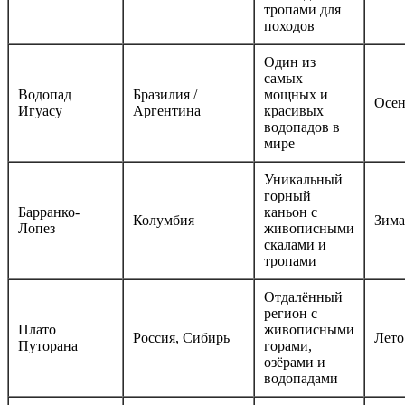
тропами для
походов
Один из
самых
Водопад
Бразилия /
мощных и
Осен
Игуасу
Аргентина
красивых
водопадов в
мире
Уникальный
горный
Барранко-
каньон с
Колумбия
Зима
Лопез
живописными
скалами и
тропами
Отдалённый
регион с
Плато
живописными
Россия, Сибирь
Лето
Путорана
горами,
озёрами и
водопадами