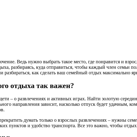
ение. Ведь нужно выбрать такое место, где понравится и взрослы
ыха, разбираясь, куда отправиться, чтобы каждый член семьи п
ли разбираться, как сделать ваш семейный отдых максимально я
го отдыха так важен?
а дети – о развлечениях и активных играх. Найти золотую серед
льного направления зависит, насколько отпуск будет удачным,
ов.
 прекратить думать только о взрослых развлечениях – нужны се
ких пунктов и удобство транспорта. Все это важно, чтобы отдых 