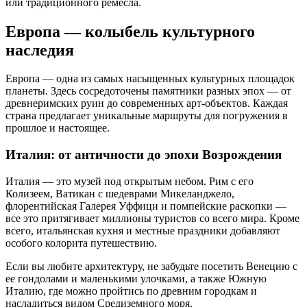
или традиционного ремесла.
Европа — колыбель культурного
наследия
Европа — одна из самых насыщенных культурных площадок
планеты. Здесь сосредоточены памятники разных эпох — от
древнеримских руин до современных арт-объектов. Каждая
страна предлагает уникальные маршруты для погружения в
прошлое и настоящее.
Италия: от античности до эпохи Возрождения
Италия — это музей под открытым небом. Рим с его
Колизеем, Ватикан с шедеврами Микеланджело,
флорентийская Галерея Уффици и помпейские раскопки —
все это притягивает миллионы туристов со всего мира. Кроме
всего, итальянская кухня и местные праздники добавляют
особого колорита путешествию.
Если вы любите архитектуру, не забудьте посетить Венецию с
ее гондолами и маленькими улочками, а также Южную
Италию, где можно пройтись по древним городкам и
насладиться видом Средиземного моря.