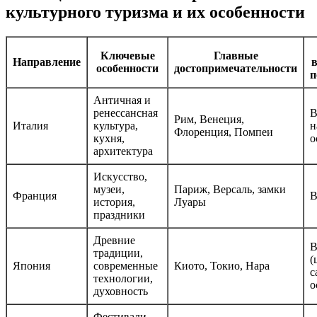
культурного туризма и их особенности
Ключевые
Главные
Направление
особенности
достопримечательности
п
Античная и
ренессансная
В
Рим, Венеция,
Италия
культура,
н
Флоренция, Помпеи
кухня,
о
архитектура
Искусство,
музеи,
Париж, Версаль, замки
Франция
В
история,
Луары
праздники
Древние
В
традиции,
(
Япония
современные
Киото, Токио, Нара
с
технологии,
о
духовность
Фестивали,