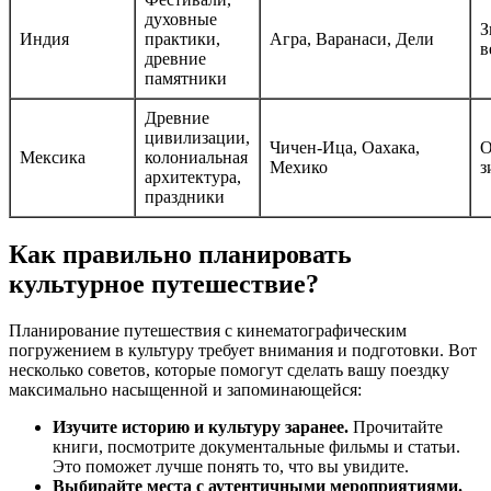
духовные
З
Индия
практики,
Агра, Варанаси, Дели
в
древние
памятники
Древние
цивилизации,
Чичен-Ица, Оахака,
О
Мексика
колониальная
Мехико
з
архитектура,
праздники
Как правильно планировать
культурное путешествие?
Планирование путешествия с кинематографическим
погружением в культуру требует внимания и подготовки. Вот
несколько советов, которые помогут сделать вашу поездку
максимально насыщенной и запоминающейся:
Изучите историю и культуру заранее.
Прочитайте
книги, посмотрите документальные фильмы и статьи.
Это поможет лучше понять то, что вы увидите.
Выбирайте места с аутентичными мероприятиями.